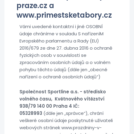
praze.cz a
www.primestsketabory.cz
Vámi uvedené kontaktní i jiné OSOBNÍ
údaje chráníme v souladu S nařízeníM
Evropského parlamentu a Rady (EU)
2016/679 ze dne 27. dubna 2016 o ochraně
fyzických osob v souvislosti se
zpracováním osobních údajů a o volném
pohybu těchto údajů (dále jen „obecné
nařízení o ochraně osobních údajů“)
Společnost Sportline a.s. - středisko
volného času, Květnového vítězství
938/79 140 00 Praha 4 IČ:
05328993
(dále jen „správce“), chrání
veškeré osobní údaje poskytnuté uživateli
webových stránek www.prazdniny-v-