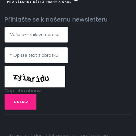
Přihlašte se k našemu newsletteru
Captcha obnovit
ODESLAT
Již více než deset let organizujeme špičkové