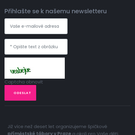
Přihlašte se k našemu newsletteru
Captcha obnovit
ODESLAT
Již více než deset let organizujeme špičkové
příměstské tábory v Praze
a okolí pro Vaše děti.